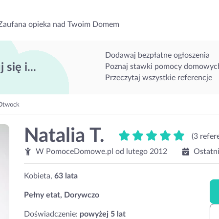
Zaufana opieka nad Twoim Domem
Dodawaj bezpłatne ogłoszenia
 się i...
Poznaj stawki pomocy domowyc
Przeczytaj wszystkie referencje
Otwock
Natalia T.
(3 refer
W PomoceDomowe.pl od
lutego 2012
Ostatn
Kobieta,
63 lata
Pełny etat, Dorywczo
Doświadczenie:
powyżej 5 lat