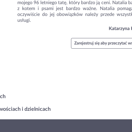
mojego 96 letniego tatę, który bardzo ją ceni. Natalia 
z kotem i psami jest bardzo ważne. Natalia poma
oczywiście do jej obowiązków należy przede wszyst
usługi.
Katarzyna 
Zarejestruj się aby przeczytać ws
ach
ościach i dzielnicach