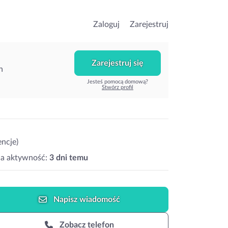
Zaloguj
Zarejestruj
Zarejestruj się
h
Jesteś pomocą domową?
Stwórz profil
encje)
ia aktywność:
3 dni temu
Napisz
wiadomość
Zobacz telefon