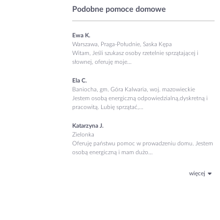
Podobne pomoce domowe
Ewa K.
Warszawa, Praga-Południe, Saska Kępa
Witam, Jeśli szukasz osoby rzetelnie sprzątającej i
słownej, oferuję moje...
Ela C.
Baniocha, gm. Góra Kalwaria, woj. mazowieckie
Jestem osobą energiczną odpowiedzialną,dyskretną i
pracowitą. Lubię sprzątać,...
Katarzyna J.
Zielonka
Oferuję państwu pomoc w prowadzeniu domu. Jestem
osobą energiczną i mam dużo...
więcej