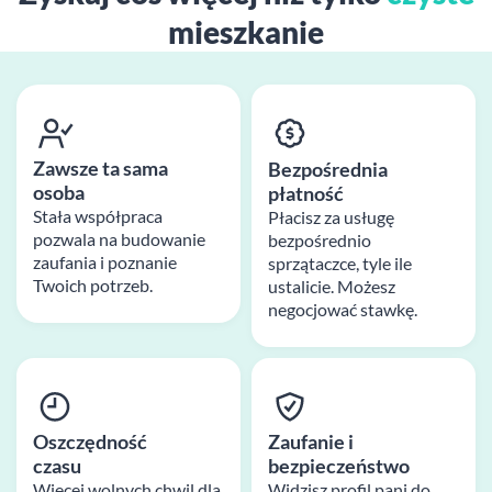
mieszkanie
Zawsze ta sama
Bezpośrednia
osoba
płatność
Stała współpraca
Płacisz za usługę
pozwala na budowanie
bezpośrednio
zaufania i poznanie
sprzątaczce, tyle ile
Twoich potrzeb.
ustalicie. Możesz
negocjować stawkę.
Oszczędność
Zaufanie i
czasu
bezpieczeństwo
Więcej wolnych chwil dla
Widzisz profil pani do