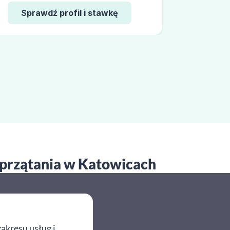
Sprawdź profil i stawkę
 sprzątania w Katowicach
akresu usług i