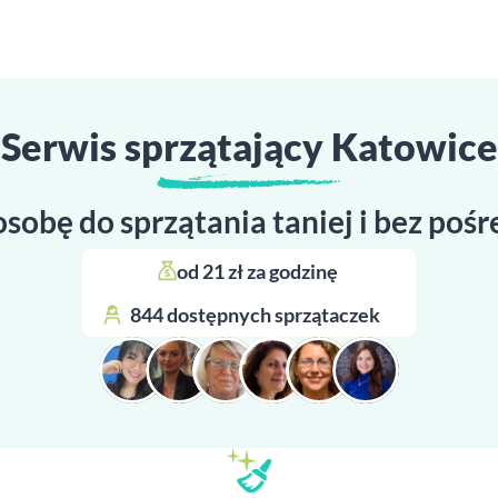
Serwis sprzątający Katowice
osobę do sprzątania taniej i bez poś
od 21 zł za godzinę 
844 dostępnych sprzątaczek 