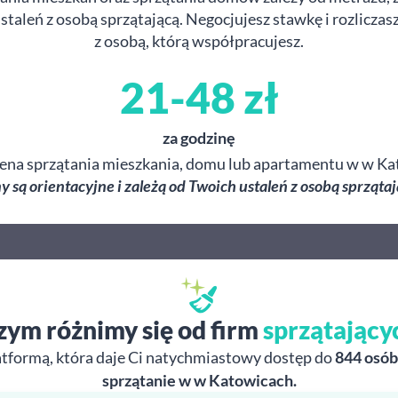
taleń z osobą sprzątającą. Negocjujesz stawkę i rozliczas
z osobą, którą współpracujesz.
21-48 zł
za godzinę
cena sprzątania mieszkania, domu lub apartamentu w w Ka
y są orientacyjne i zależą od Twoich ustaleń z osobą sprzątaj
zym różnimy się od firm
sprzątający
atformą, która daje Ci natychmiastowy dostęp do
844 osób
sprzątanie w w Katowicach.