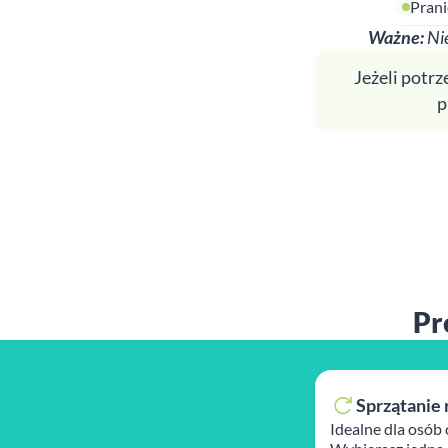
Prani
Ważne:
Nie
Jeżeli potr
p
Pr
Sprzątanie 
Idealne dla osób 