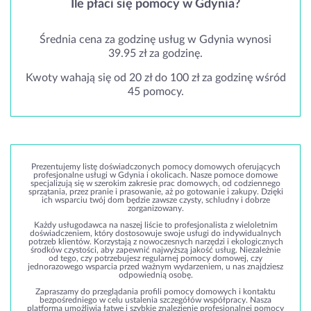
Ile płaci się pomocy w Gdynia?
Średnia cena za godzinę usług w Gdynia wynosi
39.95 zł za godzinę.
Kwoty wahają się od 20 zł do 100 zł za godzinę wśród
45 pomocy.
Prezentujemy listę doświadczonych pomocy domowych oferujących
profesjonalne usługi w Gdynia i okolicach. Nasze pomoce domowe
specjalizują się w szerokim zakresie prac domowych, od codziennego
sprzątania, przez pranie i prasowanie, aż po gotowanie i zakupy. Dzięki
ich wsparciu twój dom będzie zawsze czysty, schludny i dobrze
zorganizowany.
Każdy usługodawca na naszej liście to profesjonalista z wieloletnim
doświadczeniem, który dostosowuje swoje usługi do indywidualnych
potrzeb klientów. Korzystają z nowoczesnych narzędzi i ekologicznych
środków czystości, aby zapewnić najwyższą jakość usług. Niezależnie
od tego, czy potrzebujesz regularnej pomocy domowej, czy
jednorazowego wsparcia przed ważnym wydarzeniem, u nas znajdziesz
odpowiednią osobę.
Zapraszamy do przeglądania profili pomocy domowych i kontaktu
bezpośredniego w celu ustalenia szczegółów współpracy. Nasza
platforma umożliwia łatwe i szybkie znalezienie profesjonalnej pomocy