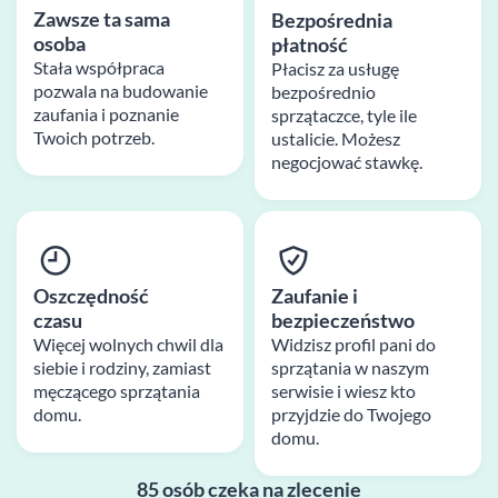
Zawsze ta sama
Bezpośrednia
osoba
płatność
Stała współpraca
Płacisz za usługę
pozwala na budowanie
bezpośrednio
zaufania i poznanie
sprzątaczce, tyle ile
Twoich potrzeb.
ustalicie. Możesz
negocjować stawkę.
Oszczędność
Zaufanie i
czasu
bezpieczeństwo
Więcej wolnych chwil dla
Widzisz profil pani do
siebie i rodziny, zamiast
sprzątania w naszym
męczącego sprzątania
serwisie i wiesz kto
domu.
przyjdzie do Twojego
domu.
85 osób czeka na zlecenie