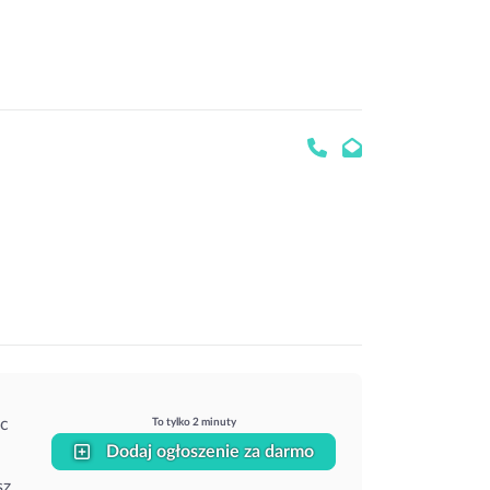
ąc
To tylko 2 minuty
Dodaj ogłoszenie za darmo
sz.