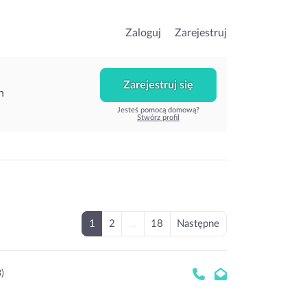
Zaloguj
Zarejestruj
Zarejestruj się
h
Jesteś pomocą domową?
Stwórz profil
1
2
...
18
Następne
3)