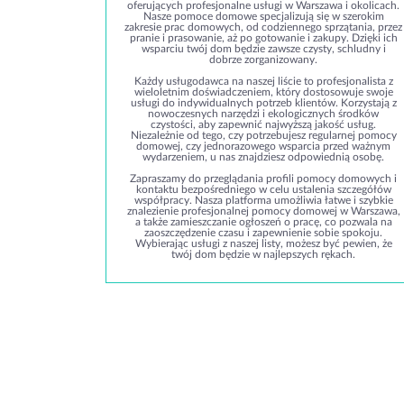
oferujących profesjonalne usługi w Warszawa i okolicach.
Nasze pomoce domowe specjalizują się w szerokim
zakresie prac domowych, od codziennego sprzątania, przez
pranie i prasowanie, aż po gotowanie i zakupy. Dzięki ich
wsparciu twój dom będzie zawsze czysty, schludny i
dobrze zorganizowany.
Każdy usługodawca na naszej liście to profesjonalista z
wieloletnim doświadczeniem, który dostosowuje swoje
usługi do indywidualnych potrzeb klientów. Korzystają z
nowoczesnych narzędzi i ekologicznych środków
czystości, aby zapewnić najwyższą jakość usług.
Niezależnie od tego, czy potrzebujesz regularnej pomocy
domowej, czy jednorazowego wsparcia przed ważnym
wydarzeniem, u nas znajdziesz odpowiednią osobę.
Zapraszamy do przeglądania profili pomocy domowych i
kontaktu bezpośredniego w celu ustalenia szczegółów
współpracy. Nasza platforma umożliwia łatwe i szybkie
znalezienie profesjonalnej pomocy domowej w Warszawa,
a także zamieszczanie ogłoszeń o pracę, co pozwala na
zaoszczędzenie czasu i zapewnienie sobie spokoju.
Wybierając usługi z naszej listy, możesz być pewien, że
twój dom będzie w najlepszych rękach.