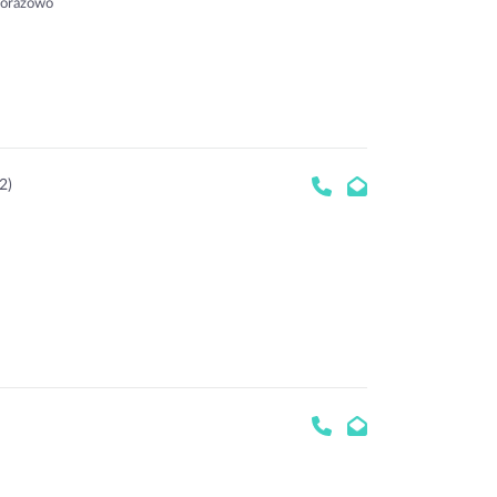
norazowo
2)