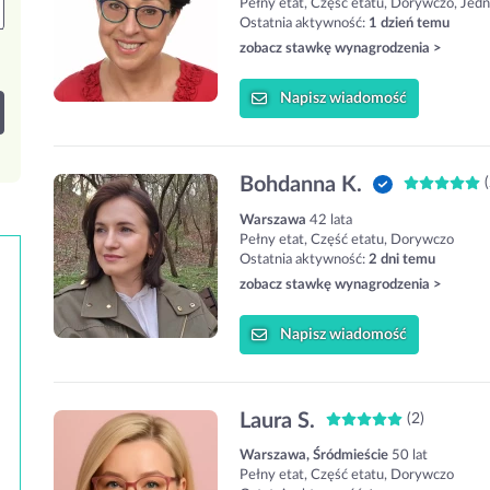
Pełny etat, Część etatu, Dorywczo, Jed
Ostatnia aktywność:
1 dzień temu
zobacz stawkę wynagrodzenia >
Napisz
wiadomość
Bohdanna K.
(
Warszawa
42 lata
Pełny etat, Część etatu, Dorywczo
Ostatnia aktywność:
2 dni temu
zobacz stawkę wynagrodzenia >
Napisz
wiadomość
Laura S.
(2)
Warszawa, Śródmieście
50 lat
Pełny etat, Część etatu, Dorywczo