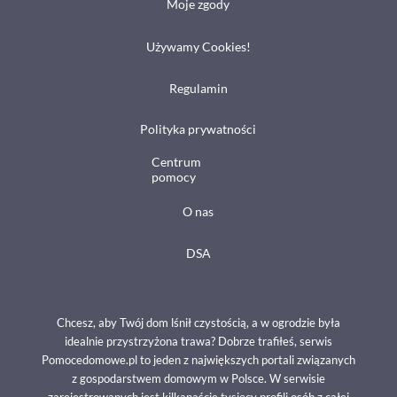
Moje zgody
Używamy Cookies!
Regulamin
Polityka prywatności
Centrum
pomocy
O nas
DSA
Chcesz, aby Twój dom lśnił czystością, a w ogrodzie była
idealnie przystrzyżona trawa? Dobrze trafiłeś, serwis
Pomocedomowe.pl to jeden z największych portali związanych
z gospodarstwem domowym w Polsce. W serwisie
zarejestrowanych jest kilkanaście tysięcy profili osób z całej