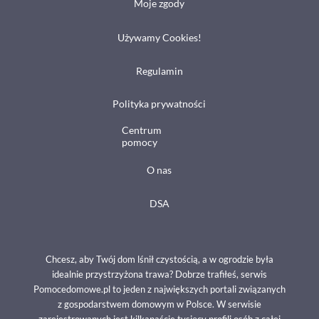
Moje zgody
Używamy Cookies!
Regulamin
Polityka prywatności
Centrum
pomocy
O nas
DSA
Chcesz, aby Twój dom lśnił czystością, a w ogrodzie była
idealnie przystrzyżona trawa? Dobrze trafiłeś, serwis
Pomocedomowe.pl to jeden z największych portali związanych
z gospodarstwem domowym w Polsce. W serwisie
zarejestrowanych jest kilkanaście tysięcy profili osób z całej