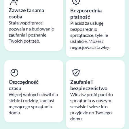
Zawsze ta sama
Bezpośrednia
osoba
płatność
Stała współpraca
Płacisz za usługę
pozwala na budowanie
bezpośrednio
zaufania i poznanie
sprzątaczce, tyle ile
Twoich potrzeb.
ustalicie. Możesz
negocjować stawkę.
Oszczędność
Zaufanie i
czasu
bezpieczeństwo
Więcej wolnych chwil dla
Widzisz profil pani do
siebie i rodziny, zamiast
sprzątania w naszym
męczącego sprzątania
serwisie i wiesz kto
domu.
przyjdzie do Twojego
domu.