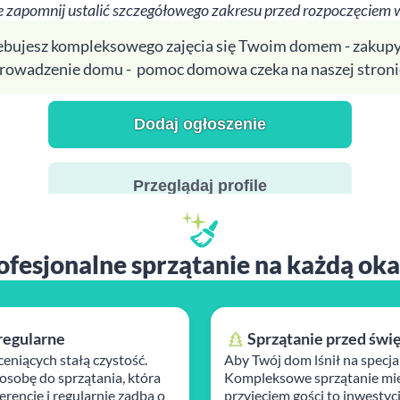
 zapomnij ustalić szczegółowego zakresu przed rozpoczęciem 
zebujesz kompleksowego zajęcia się Twoim domem - zakupy
rowadzenie domu - pomoc domowa czeka na naszej stroni
Dodaj ogłoszenie
Przeglądaj profile
ofesjonalne sprzątanie na każdą oka
regularne
Sprzątanie przed świ
ceniących stałą czystość.
Aby Twój dom lśnił na specja
osobę do sprzątania, która
Kompleksowe sprzątanie mie
rencje i regularnie zadba o
przyjęciem gości to inwestyc