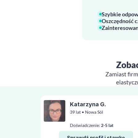
Szybkie odpow
Oszczędność c
Zainteresowan
Zobac
Zamiast firm
elastycz
Katarzyna G.
39 lat • Nowa Sól
Doświadczenie:
2-5 lat
Sprawdź profil i stawkę