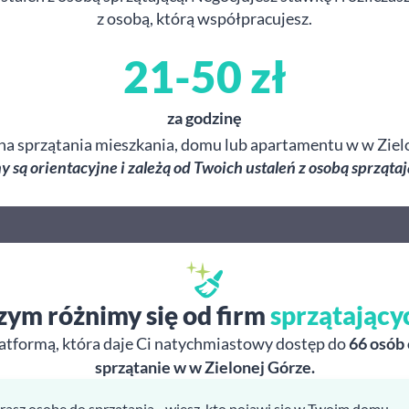
z osobą, którą współpracujesz.
21-50 zł
za godzinę
na sprzątania mieszkania, domu lub apartamentu w w Ziel
y są orientacyjne i zależą od Twoich ustaleń z osobą sprzątaj
zym różnimy się od firm
sprzątający
atformą, która daje Ci natychmiastowy dostęp do
66 osób
sprzątanie w w Zielonej Górze.
rasz osobę do sprzątania - wiesz, kto pojawi się w Twoim domu