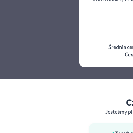
Średnia ce
Cen
C
Jesteśmy pl
Ty wybie