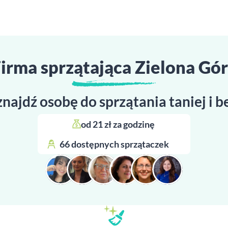
irma sprzątająca Zielona Gó
znajdź osobę do sprzątania taniej i 
od 21 zł za godzinę 
66 dostępnych sprzątaczek 