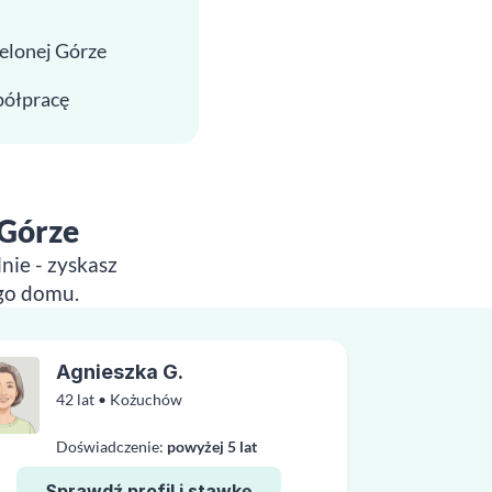
ielonej Górze
spółpracę
 Górze
nie - zyskasz
ego domu.
Agnieszka G.
42 lat • Kożuchów
Doświadczenie:
powyżej 5 lat
Sprawdź profil i stawkę