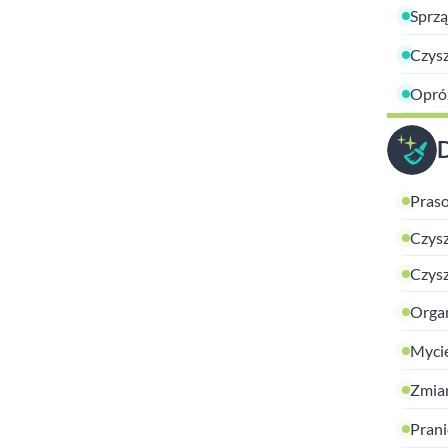
Sprzą
Czysz
Opróż
Praso
Czysz
Czysz
Organ
Mycie
Zmian
Prani