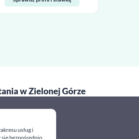
tania w Zielonej Górze
akresu usług i
z się bezpośrednio