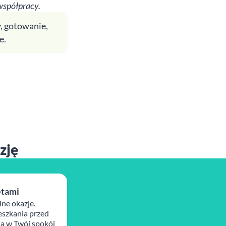
współpracy.
, gotowanie,
e.
zję
ętami
lne okazje.
szkania przed
ja w Twój spokój