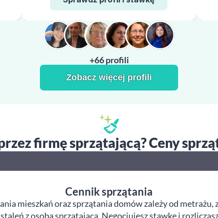
+66 profili
Zobacz więcej profili
 przez firmę sprzątającą? Ceny sprzą
Cennik sprzątania
ania mieszkań oraz sprzątania domów zależy od metrażu, z
taleń z osobą sprzątającą. Negocjujesz stawkę i rozliczas