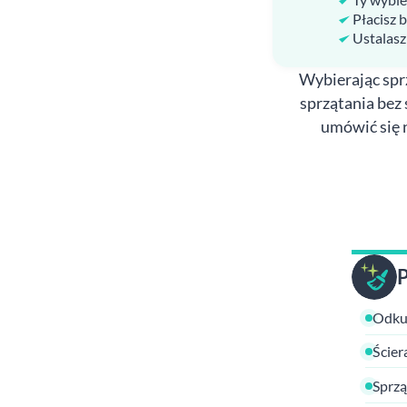
Płacisz 
Ustalasz
Wybierając sprz
sprzątania bez 
umówić się 
Odkur
Ścier
Sprzą