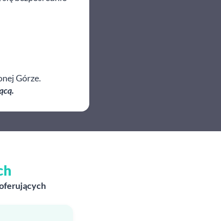
onej Górze.
ącą.
ch
 oferujących