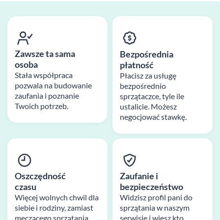
Zawsze ta sama
Bezpośrednia
osoba
płatność
Stała współpraca
Płacisz za usługę
pozwala na budowanie
bezpośrednio
zaufania i poznanie
sprzątaczce, tyle ile
Twoich potrzeb.
ustalicie. Możesz
negocjować stawkę.
Oszczędność
Zaufanie i
czasu
bezpieczeństwo
Więcej wolnych chwil dla
Widzisz profil pani do
siebie i rodziny, zamiast
sprzątania w naszym
męczącego sprzątania
serwisie i wiesz kto