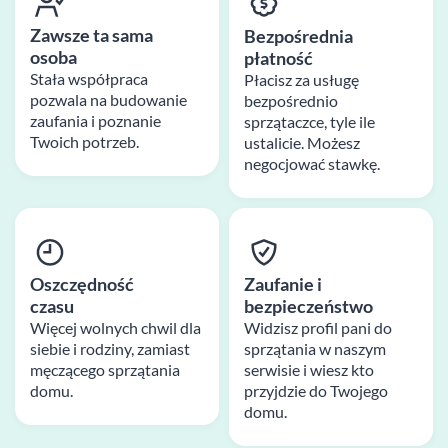
Zawsze ta sama
Bezpośrednia
osoba
płatność
Stała współpraca
Płacisz za usługę
pozwala na budowanie
bezpośrednio
zaufania i poznanie
sprzątaczce, tyle ile
Twoich potrzeb.
ustalicie. Możesz
negocjować stawkę.
Oszczędność
Zaufanie i
czasu
bezpieczeństwo
Więcej wolnych chwil dla
Widzisz profil pani do
siebie i rodziny, zamiast
sprzątania w naszym
męczącego sprzątania
serwisie i wiesz kto
domu.
przyjdzie do Twojego
domu.