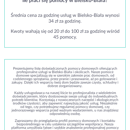
Ile płaci się pomocy w Bielsko-Biała?
Średnia cena za godzinę usług w Bielsko-Biała wynosi
34 zł za godzinę.
Kwoty wahają się od 20 zł do 100 zł za godzinę wśród
45 pomocy.
Prezentujemy listę doświadczonych pomocy domowych oferujących
profesjonalne usługi w Bielsko-Biała i okolicach. Nasze pomoce
domowe specjalizują się w szerokim zakresie prac domowych, od
codziennego sprzątania, przez pranie i prasowanie, aż po gotowanie i
zakupy. Dzięki ich wsparciu twój dom będzie zawsze czysty, schludny i
dobrze zorganizowany.
Każdy usługodawca na naszej liście to profesjonalista z wieloletnim
doświadczeniem, który dostosowuje swoje usługi do indywidualnych
potrzeb klientów. Korzystają z nowoczesnych narzędzi i ekologicznych
środków czystości, aby zapewnić najwyższą jakość usług. Niezależnie
od tego, czy potrzebujesz regularnej pomocy domowej, czy
jednorazowego wsparcia przed ważnym wydarzeniem, u nas znajdziesz
odpowiednią osobę.
Zapraszamy do przeglądania profili pomocy domowych i kontaktu
bezpośredniego w celu ustalenia szczegółów współpracy. Nasza
platforma umożliwia łatwe i szybkie znalezienie profesjonalnej pomocy