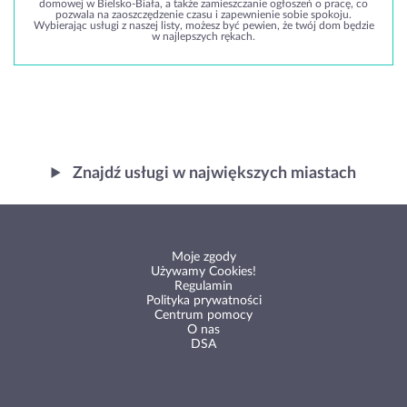
domowej w Bielsko-Biała, a także zamieszczanie ogłoszeń o pracę, co
pozwala na zaoszczędzenie czasu i zapewnienie sobie spokoju.
Wybierając usługi z naszej listy, możesz być pewien, że twój dom będzie
w najlepszych rękach.
Znajdź usługi w największych miastach
Moje zgody
Używamy Cookies!
Regulamin
Polityka prywatności
Centrum pomocy
O nas
DSA