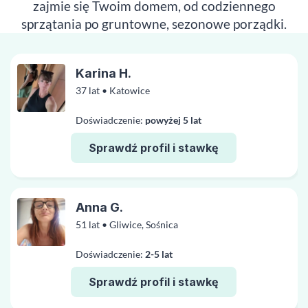
zajmie się Twoim domem, od codziennego
sprzątania po gruntowne, sezonowe porządki.
Karina H.
37 lat • Katowice
Doświadczenie:
powyżej 5 lat
Sprawdź profil i stawkę
Anna G.
51 lat • Gliwice, Sośnica
Doświadczenie:
2-5 lat
Sprawdź profil i stawkę