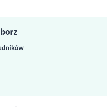
iborz
redników