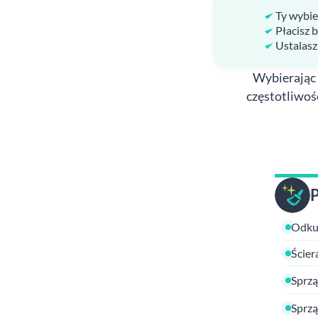
Ty wybie
Płacisz 
Ustalasz
Wybierając 
częstotliwoś
Odkur
Ścier
Sprzą
Sprzą