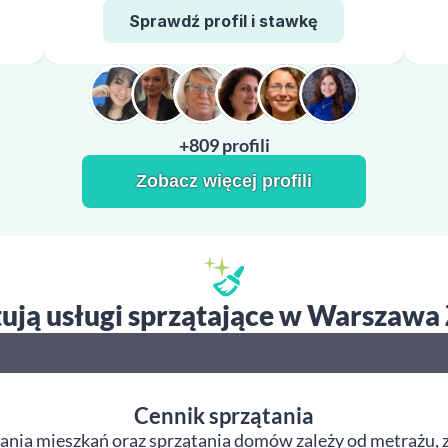
Sprawdź profil i stawkę
+809 profili
Zobacz więcej profili
tują usługi sprzątające w Warszawa
Cennik sprzątania
ania mieszkań oraz sprzątania domów zależy od metrażu, z