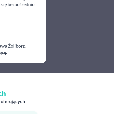
z się bezpośrednio
awa Żoliborz.
ącą.
ch
 oferujących