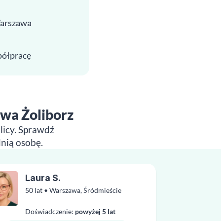
Warszawa
spółpracę
awa Żoliborz
olicy. Sprawdź
dnią osobę.
Laura S.
50 lat • Warszawa, Śródmieście
Doświadczenie:
powyżej 5 lat