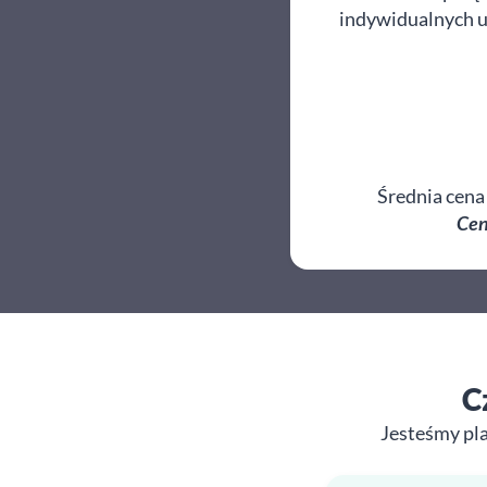
indywidualnych us
Średnia cena
Cen
C
Jesteśmy pl