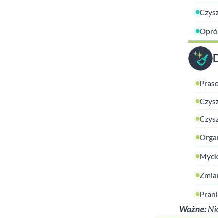
Czysz
Opróż
Praso
Czysz
Czysz
Organ
Mycie
Zmian
Prani
Ważne:
Nie