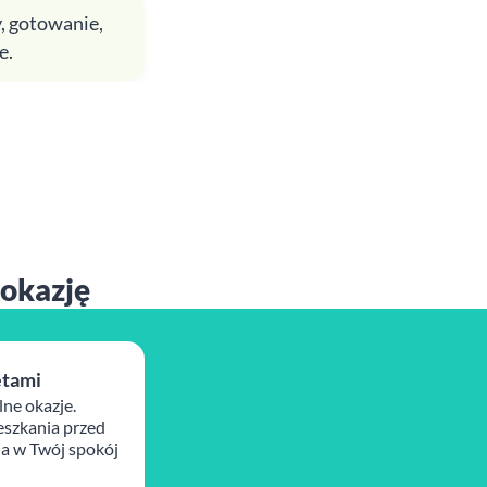
, gotowanie,
e.
 okazję
ętami
lne okazje.
szkania przed
ja w Twój spokój