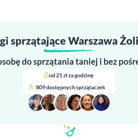
gi sprzątające Warszawa Żol
osobę do sprzątania taniej i bez poś
od 21 zł za godzinę 
809 dostępnych sprzątaczek 