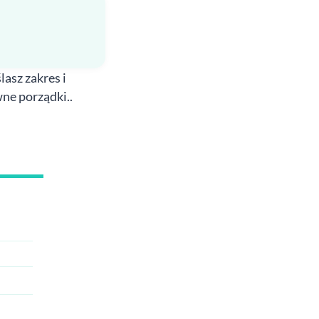
asz zakres i
ne porządki..