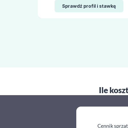
Sprawdź profil i stawkę
Ile kosz
Cennik sprząt