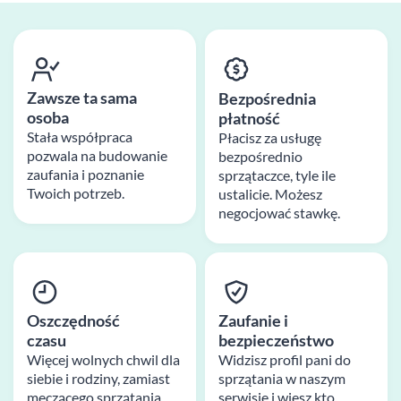
Zawsze ta sama
Bezpośrednia
osoba
płatność
Stała współpraca
Płacisz za usługę
pozwala na budowanie
bezpośrednio
zaufania i poznanie
sprzątaczce, tyle ile
Twoich potrzeb.
ustalicie. Możesz
negocjować stawkę.
Oszczędność
Zaufanie i
czasu
bezpieczeństwo
Więcej wolnych chwil dla
Widzisz profil pani do
siebie i rodziny, zamiast
sprzątania w naszym
męczącego sprzątania
serwisie i wiesz kto