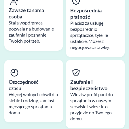
Zawsze ta sama
Bezpośrednia
osoba
płatność
Stała współpraca
Płacisz za usługę
pozwala na budowanie
bezpośrednio
zaufania i poznanie
sprzątaczce, tyle ile
Twoich potrzeb.
ustalicie. Możesz
negocjować stawkę.
Oszczędność
Zaufanie i
czasu
bezpieczeństwo
Więcej wolnych chwil dla
Widzisz profil pani do
siebie i rodziny, zamiast
sprzątania w naszym
męczącego sprzątania
serwisie i wiesz kto
domu.
przyjdzie do Twojego
domu.