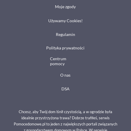
Moje zgody
Używamy Cookies!
Regulamin
Polityka prywatności
Centrum
pomocy
O nas
DSA
Chcesz, aby Twój dom lśnił czystością, a w ogrodzie była
idealnie przystrzyżona trawa? Dobrze trafiłeś, serwis
Pomocedomowe.pl to jeden z największych portali związanych
z gospodarstwem domowym w Polsce. W serwisie