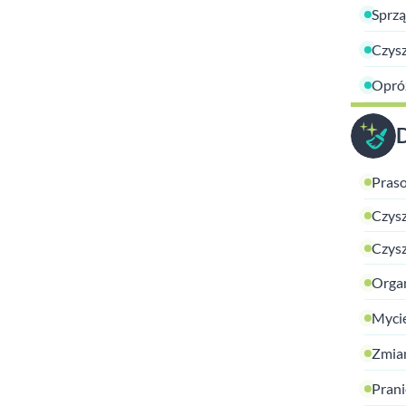
Sprzą
Czysz
Opróż
Praso
Czysz
Czysz
Organ
Mycie
Zmian
Prani