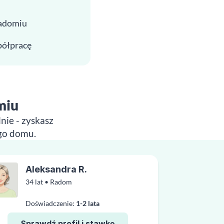
Radomiu
spółpracę
miu
nie - zyskasz
ego domu.
Aleksandra R.
34 lat • Radom
Doświadczenie:
1-2 lata
Sprawdź profil i stawkę