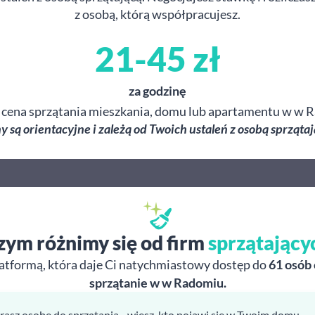
z osobą, którą współpracujesz.
21-45 zł
za godzinę
 cena sprzątania mieszkania, domu lub apartamentu w w 
y są orientacyjne i zależą od Twoich ustaleń z osobą sprzątaj
zym różnimy się od firm
sprzątający
atformą, która daje Ci natychmiastowy dostęp do
61 osób
sprzątanie w w Radomiu.
rasz osobę do sprzątania - wiesz, kto pojawi się w Twoim domu