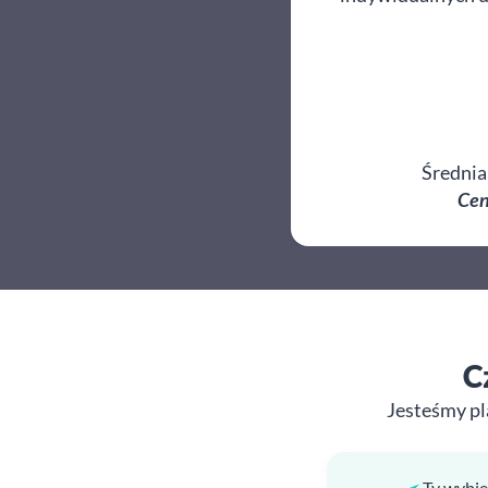
Średnia
Cen
C
Jesteśmy pl
Ty wybie