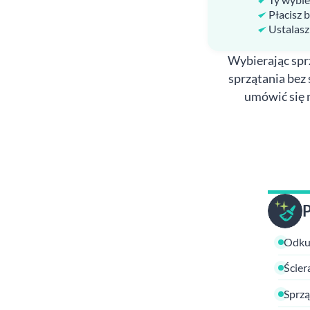
Płacisz 
Ustalasz
Wybierając sprz
sprzątania bez 
umówić się 
Odkur
Ścier
Sprzą