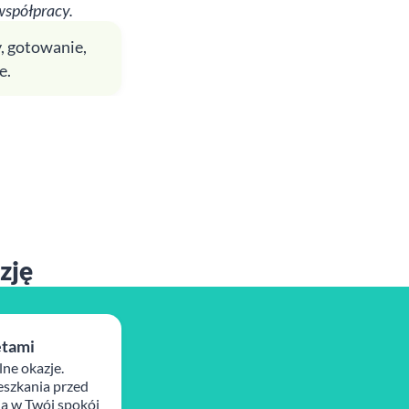
współpracy.
, gotowanie,
e.
zję
ętami
lne okazje.
szkania przed
ja w Twój spokój