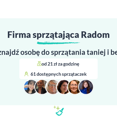
Firma sprzątająca Radom
znajdź osobę do sprzątania taniej i 
od 21 zł za godzinę 
61 dostępnych sprzątaczek 