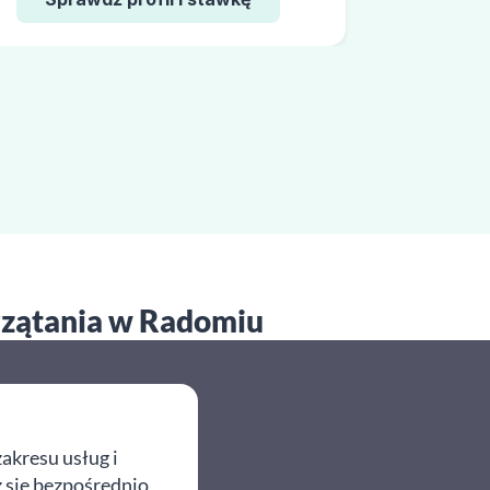
przątania w Radomiu
akresu usług i
z się bezpośrednio