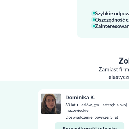
Szybkie odpow
Oszczędność c
Zainteresowan
Zo
Zamiast firm
elastycz
Dominika K.
33 lat • Lesiów, gm. Jastrzębia, woj.
mazowieckie
Doświadczenie:
powyżej 5 lat
Sprawdź profil i stawkę