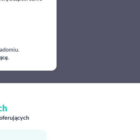
Radomiu.
ącą.
ch
 oferujących