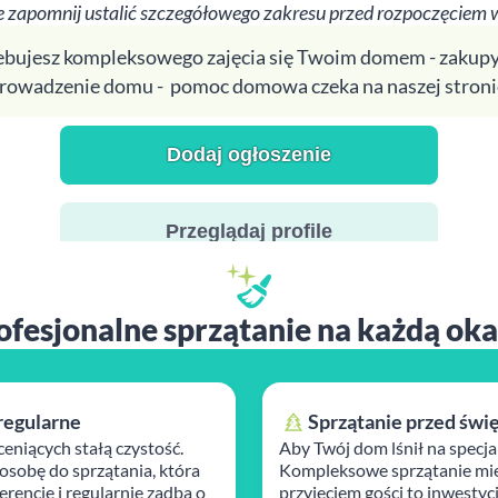
 zapomnij ustalić szczegółowego zakresu przed rozpoczęciem 
zebujesz kompleksowego zajęcia się Twoim domem - zakupy
rowadzenie domu - pomoc domowa czeka na naszej stroni
Dodaj ogłoszenie
Przeglądaj profile
ofesjonalne sprzątanie na każdą oka
regularne
Sprzątanie przed świ
ceniących stałą czystość.
Aby Twój dom lśnił na specja
osobę do sprzątania, która
Kompleksowe sprzątanie mie
rencje i regularnie zadba o
przyjęciem gości to inwestyc