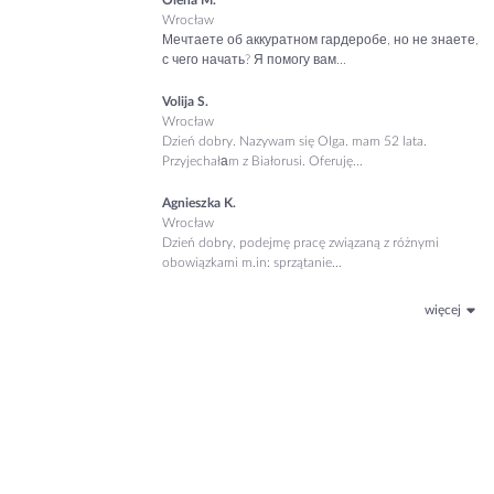
Olena M.
Wrocław
Мечтаете об аккуратном гардеробе, но не знаете,
с чего начать? Я помогу вам...
Volija S.
Wrocław
Dzień dobry. Nazywam się Olga. mam 52 lata.
Przyjechałаm z Białorusi. Oferuję...
Agnieszka K.
Wrocław
Dzień dobry, podejmę pracę związaną z różnymi
obowiązkami m.in: sprzątanie...
więcej