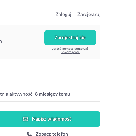
Zaloguj
Zarejestruj
Zarejestruj się
h
Jesteś pomocą domową?
Stwórz profil
tnia aktywność:
8 miesięcy temu
Napisz
wiadomość
Zobacz telefon