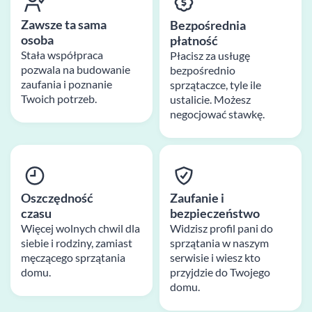
Zawsze ta sama
Bezpośrednia
osoba
płatność
Stała współpraca
Płacisz za usługę
pozwala na budowanie
bezpośrednio
zaufania i poznanie
sprzątaczce, tyle ile
Twoich potrzeb.
ustalicie. Możesz
negocjować stawkę.
Oszczędność
Zaufanie i
czasu
bezpieczeństwo
Więcej wolnych chwil dla
Widzisz profil pani do
siebie i rodziny, zamiast
sprzątania w naszym
męczącego sprzątania
serwisie i wiesz kto
domu.
przyjdzie do Twojego
domu.