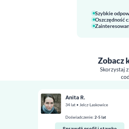
Szybkie odpow
Oszczędność c
Zainteresowan
Zobacz k
Skorzystaj 
cod
Anita R.
34 lat • Jelcz-Laskowice
Doświadczenie:
2-5 lat
Sprawdź profil i stawkę