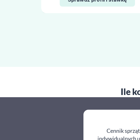
Ile 
Cennik sprząt
indywidualnych us