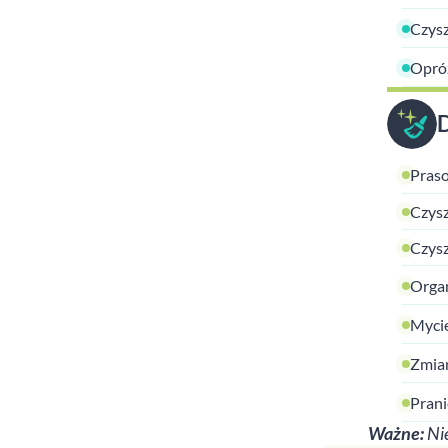
Czysz
Opróż
Praso
Czysz
Czysz
Organ
Mycie
Zmian
Prani
Ważne:
Nie