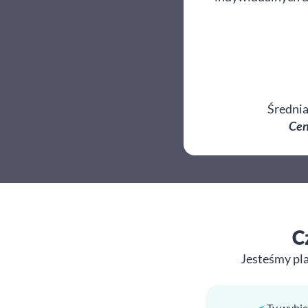
Średnia
Cen
C
Jesteśmy pl
Ty wybie