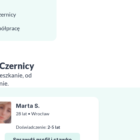
zernicy
spółpracę
 Czernicy
eszkanie, od
nie.
Marta S.
28 lat • Wrocław
Doświadczenie:
2-5 lat
Sprawdź profil i stawkę