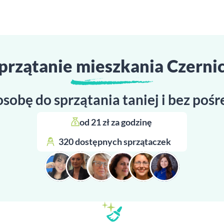
przątanie mieszkania Czerni
osobę do sprzątania taniej i bez poś
od 21 zł za godzinę 
320 dostępnych sprzątaczek 