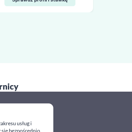
rnicy
akresu usług i
z się bezpośrednio