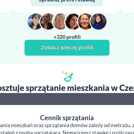
+320 profili
Zobacz więcej profili
kosztuje sprzątanie mieszkania w Cze
Cennik sprzątania
ania mieszkań oraz sprzątania domów zależy od metrażu, z
taleń z osobą sprzątającą. Negocjujesz stawkę i rozliczas