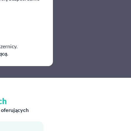
zernicy.
ącą.
ch
 oferujących