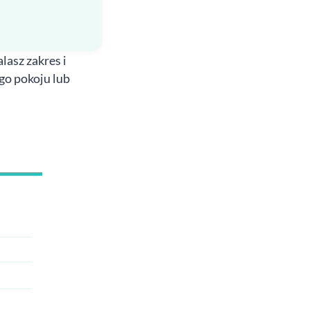
lasz zakres i
go pokoju lub