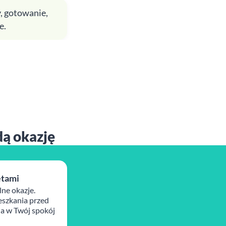
, gotowanie,
e.
dą okazję
ętami
lne okazje.
szkania przed
ja w Twój spokój