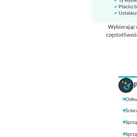
Płacisz 
Ustalasz
Wybierając o
częstotliwoś
Odkur
Ścier
Sprzą
Sprzą