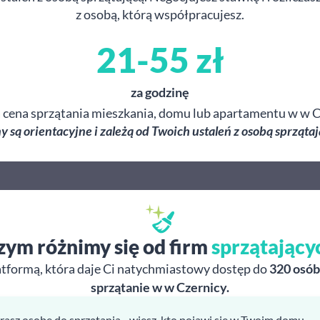
z osobą, którą współpracujesz.
21-55 zł
za godzinę
 cena sprzątania mieszkania, domu lub apartamentu w w C
y są orientacyjne i zależą od Twoich ustaleń z osobą sprzątaj
zym różnimy się od firm
sprzątający
atformą, która daje Ci natychmiastowy dostęp do
320 osób
sprzątanie w w Czernicy.
rasz osobę do sprzątania - wiesz, kto pojawi się w Twoim domu