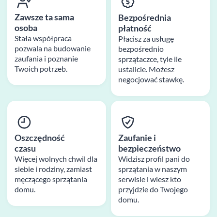
Zawsze ta sama
Bezpośrednia
osoba
płatność
Stała współpraca
Płacisz za usługę
pozwala na budowanie
bezpośrednio
zaufania i poznanie
sprzątaczce, tyle ile
Twoich potrzeb.
ustalicie. Możesz
negocjować stawkę.
Oszczędność
Zaufanie i
czasu
bezpieczeństwo
Więcej wolnych chwil dla
Widzisz profil pani do
siebie i rodziny, zamiast
sprzątania w naszym
męczącego sprzątania
serwisie i wiesz kto
domu.
przyjdzie do Twojego
domu.