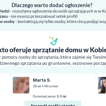
Dlaczego warto dodać ogłoszenie?
iedzi
- rozsyłamy ogłoszenie do osób sprzątających w w K
zasu
- nie musisz przeszukiwać setek profili
e osoby
- kontaktują się tylko osoby, które chcą podjąć w
kto oferuje sprzątanie domu w Kobi
z pomocy osoby do sprzątania, która zajmie się Two
dziennego sprzątania po gruntowne, sezonowe porząd
Marta S.
28 lat • Wrocław
Doświadczenie:
2-5 lat
Sprawdź profil i stawkę