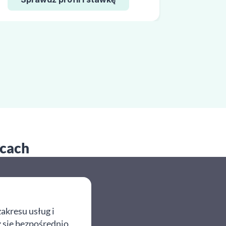
ycach
akresu usług i
z się bezpośrednio