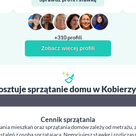
+310 profili
Zobacz więcej profili
kosztuje sprzątanie domu w Kobierz
Cennik sprzątania
ania mieszkań oraz sprzątania domów zależy od metrażu, z
taleń z osobą sprzątającą. Negocjujesz stawkę i rozliczas