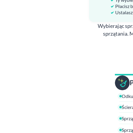
Płacisz 
Ustalasz
Wybierając sprz
sprzątania. 
Odkur
Ścier
Sprzą
Sprzą