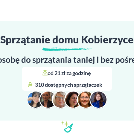
Sprzątanie domu Kobierzyce
osobę do sprzątania taniej i bez poś
od 21 zł za godzinę 
310 dostępnych sprzątaczek 