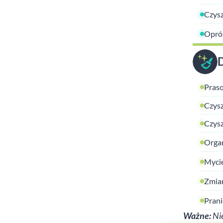
Czysz
Opróż
Praso
Czysz
Czysz
Organ
Mycie
Zmian
Prani
Ważne:
Nie