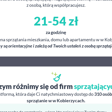
z osobą, którą współpracujesz.
21-54 zł
za godzinę
ena sprzątania mieszkania, domu lub apartamentu w w Kob
y są orientacyjne i zależą od Twoich ustaleń z osobą sprzątaj
zym różnimy się od firm
sprzątający
atformą, która daje Ci natychmiastowy dostęp do
310 osób
sprzątanie w w Kobierzycach.
rasz osobę do sprzątania - wiesz, kto pojawi się w Twoim domu