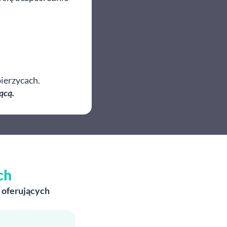
ierzycach.
ącą.
ch
 oferujących