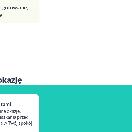
, gotowanie,
e.
okazję
ętami
lne okazje.
szkania przed
ja w Twój spokój