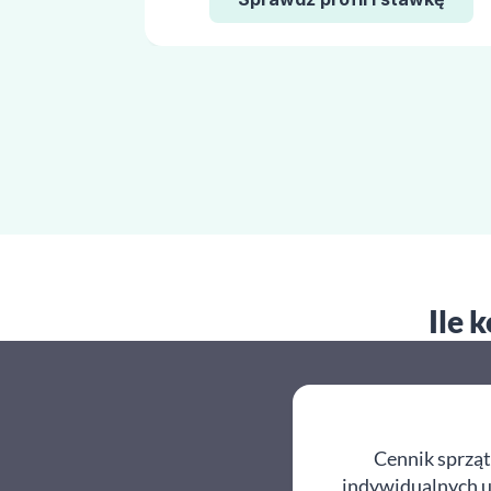
Ile 
Cennik sprząt
indywidualnych us