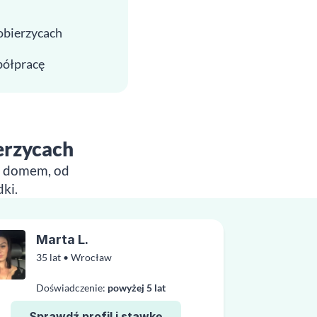
obierzycach
spółpracę
erzycach
im domem, od
ki.
Marta L.
35 lat • Wrocław
Doświadczenie:
powyżej 5 lat
Sprawdź profil i stawkę