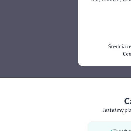
Średnia c
Cen
C
Jesteśmy pl
Ty wybie