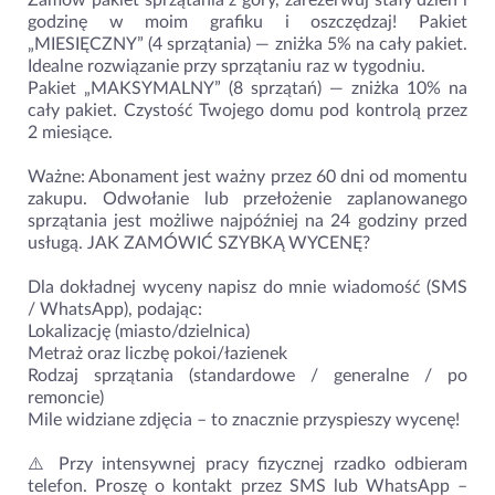
Zamów pakiet sprzątania z góry, zarezerwuj stały dzień i
godzinę w moim grafiku i oszczędzaj! Pakiet
„MIESIĘCZNY” (4 sprzątania) — zniżka 5% na cały pakiet.
Idealne rozwiązanie przy sprzątaniu raz w tygodniu.
Pakiet „MAKSYMALNY” (8 sprzątań) — zniżka 10% na
cały pakiet. Czystość Twojego domu pod kontrolą przez
2 miesiące.
Ważne: Abonament jest ważny przez 60 dni od momentu
zakupu. Odwołanie lub przełożenie zaplanowanego
sprzątania jest możliwe najpóźniej na 24 godziny przed
usługą. JAK ZAMÓWIĆ SZYBKĄ WYCENĘ?
Dla dokładnej wyceny napisz do mnie wiadomość (SMS
/ WhatsApp), podając:
Lokalizację (miasto/dzielnica)
Metraż oraz liczbę pokoi/łazienek
Rodzaj sprzątania (standardowe / generalne / po
remoncie)
Mile widziane zdjęcia – to znacznie przyspieszy wycenę!
⚠️ Przy intensywnej pracy fizycznej rzadko odbieram
telefon. Proszę o kontakt przez SMS lub WhatsApp –