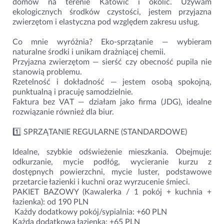
domów na terenie Katowic i okolic. Używam
ekologicznych środków czystości, jestem przyjazna
zwierzętom i elastyczna pod względem zakresu usług.
Co mnie wyróżnia? Eko-sprzątanie — wybieram
naturalne środki i unikam drażniącej chemii.
Przyjazna zwierzętom — sierść czy obecność pupila nie
stanowią problemu.
Rzetelność i dokładność — jestem osobą spokojną,
punktualną i pracuję samodzielnie.
Faktura bez VAT — działam jako firma (JDG), idealne
rozwiązanie również dla biur.
1️⃣ SPRZĄTANIE REGULARNE (STANDARDOWE)
Idealne, szybkie odświeżenie mieszkania. Obejmuje:
odkurzanie, mycie podłóg, wycieranie kurzu z
dostępnych powierzchni, mycie luster, podstawowe
przetarcie łazienki i kuchni oraz wyrzucenie śmieci.
PAKIET BAZOWY (Kawalerka / 1 pokój + kuchnia +
łazienka): od 190 PLN
️ Każdy dodatkowy pokój/sypialnia: +60 PLN
Każda dodatkowa łazienka: +65 PLN