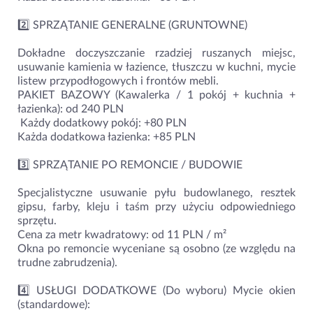
2️⃣ SPRZĄTANIE GENERALNE (GRUNTOWNE)
Dokładne doczyszczanie rzadziej ruszanych miejsc,
usuwanie kamienia w łazience, tłuszczu w kuchni, mycie
listew przypodłogowych i frontów mebli.
PAKIET BAZOWY (Kawalerka / 1 pokój + kuchnia +
łazienka): od 240 PLN
️ Każdy dodatkowy pokój: +80 PLN
Każda dodatkowa łazienka: +85 PLN
3️⃣ SPRZĄTANIE PO REMONCIE / BUDOWIE
Specjalistyczne usuwanie pyłu budowlanego, resztek
gipsu, farby, kleju i taśm przy użyciu odpowiedniego
sprzętu.
Cena za metr kwadratowy: od 11 PLN / m²
Okna po remoncie wyceniane są osobno (ze względu na
trudne zabrudzenia).
4️⃣ USŁUGI DODATKOWE (Do wyboru) Mycie okien
(standardowe):