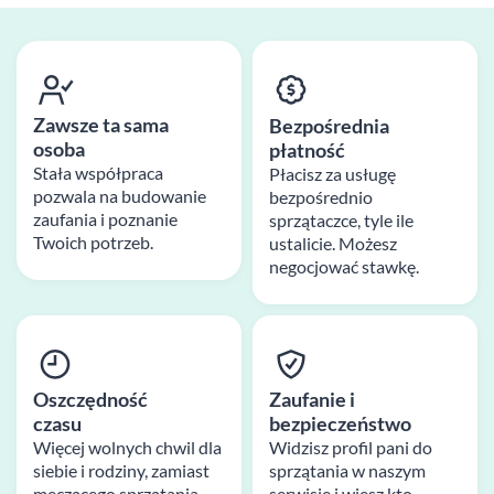
Zawsze ta sama
Bezpośrednia
osoba
płatność
Stała współpraca
Płacisz za usługę
pozwala na budowanie
bezpośrednio
zaufania i poznanie
sprzątaczce, tyle ile
Twoich potrzeb.
ustalicie. Możesz
negocjować stawkę.
Oszczędność
Zaufanie i
czasu
bezpieczeństwo
Więcej wolnych chwil dla
Widzisz profil pani do
siebie i rodziny, zamiast
sprzątania w naszym
męczącego sprzątania
serwisie i wiesz kto