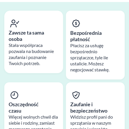
Zawsze ta sama
Bezpośrednia
osoba
płatność
Stała współpraca
Płacisz za usługę
pozwala na budowanie
bezpośrednio
zaufania i poznanie
sprzątaczce, tyle ile
Twoich potrzeb.
ustalicie. Możesz
negocjować stawkę.
Oszczędność
Zaufanie i
czasu
bezpieczeństwo
Więcej wolnych chwil dla
Widzisz profil pani do
siebie i rodziny, zamiast
sprzątania w naszym
męczącego sprzątania
serwisie i wiesz kto