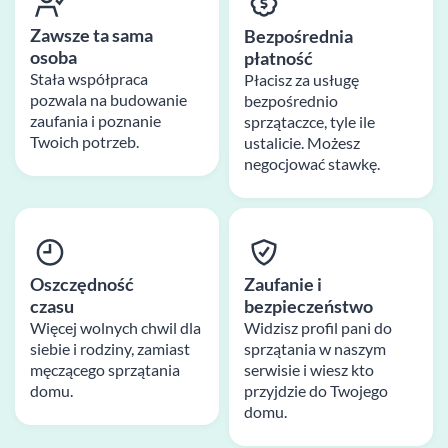
Zawsze ta sama
Bezpośrednia
osoba
płatność
Stała współpraca
Płacisz za usługę
pozwala na budowanie
bezpośrednio
zaufania i poznanie
sprzątaczce, tyle ile
Twoich potrzeb.
ustalicie. Możesz
negocjować stawkę.
Oszczędność
Zaufanie i
czasu
bezpieczeństwo
Więcej wolnych chwil dla
Widzisz profil pani do
siebie i rodziny, zamiast
sprzątania w naszym
męczącego sprzątania
serwisie i wiesz kto
domu.
przyjdzie do Twojego
domu.