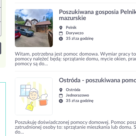
Poszukiwana gosposia Pelnik
mazurskie
Pelnik
Dorywczo
35 zł za godzinę
Witam, potrzebna jest pomoc domowa. Wymiar pracy to
pomocy należeć będą: sprzątanie domu, mycie okien, pr
pomocy są do...
Ostróda - poszukiwana pom
Ostróda
Jednorazowo
35 zł za godzinę
Poszukuję doświadczonej pomocy domowej. Pomoc posz
zatrudnionej osoby to: sprzątanie mieszkania lub domu.
do...