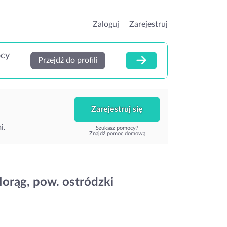
Zaloguj
Zarejestruj
ocy
Przejdź do profili
Zarejestruj się
i.
Szukasz pomocy?
Znajdź pomoc domową
orąg, pow. ostródzki