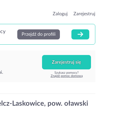
Zaloguj
Zarejestruj
ocy
Przejdź do profili
Zarejestruj się
i.
Szukasz pomocy?
Znajdź pomoc domową
elcz-Laskowice, pow. oławski