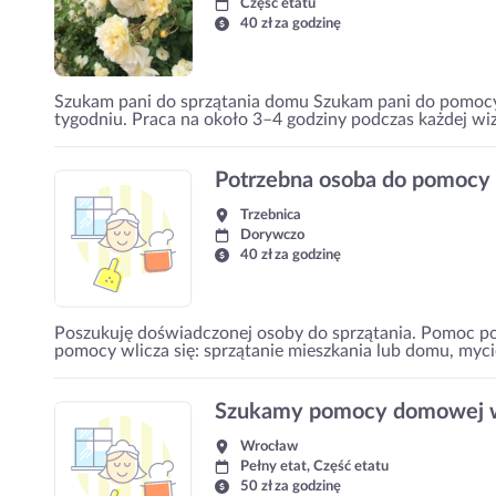
Część etatu
40 zł za godzinę
Szukam pani do sprzątania domu Szukam pani do pomocy
tygodniu. Praca na około 3–4 godziny podczas każdej wiz
Potrzebna osoba do pomoc
Trzebnica
Dorywczo
40 zł za godzinę
Poszukuję doświadczonej osoby do sprzątania. Pomoc p
pomocy wlicza się: sprzątanie mieszkania lub domu, myci
Szukamy pomocy domowej 
Wrocław
Pełny etat, Część etatu
50 zł za godzinę