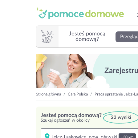
Jesteś pomocą
Przegląd
domową?
Zarejestruj
Strona główna
Cała Polska
Praca sprzątanie Jelcz-L
Jesteś pomocą domową?
22 wyniki
Szukaj ogłoszeń w okolicy
+30 km