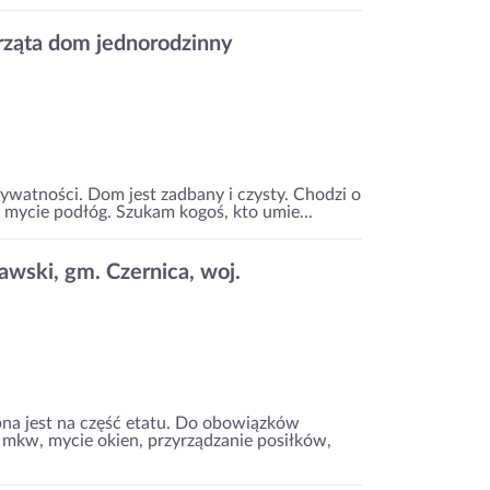
rząta dom jednorodzinny
watności. Dom jest zadbany i czysty. Chodzi o
 i mycie podłóg. Szukam kogoś, kto umie...
wski, gm. Czernica, woj.
na jest na część etatu. Do obowiązków
 mkw, mycie okien, przyrządzanie posiłków,