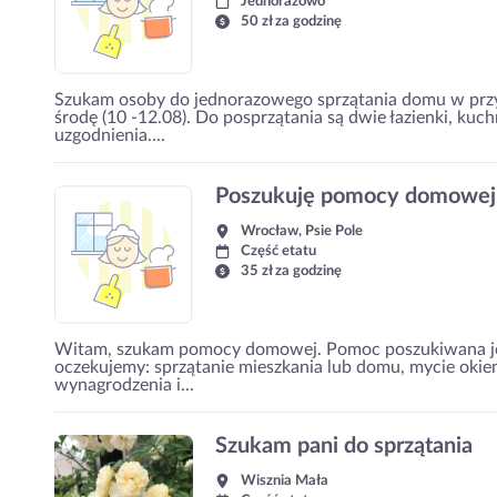
Jednorazowo
50 zł za godzinę
Szukam osoby do jednorazowego sprzątania domu w przy
środę (10 -12.08). Do posprzątania są dwie łazienki, kuc
uzgodnienia....
Poszukuję pomocy domowej
Wrocław, Psie Pole
Część etatu
35 zł za godzinę
Witam, szukam pomocy domowej. Pomoc poszukiwana je
oczekujemy: sprzątanie mieszkania lub domu, mycie okien
wynagrodzenia i...
Szukam pani do sprzątania
Wisznia Mała