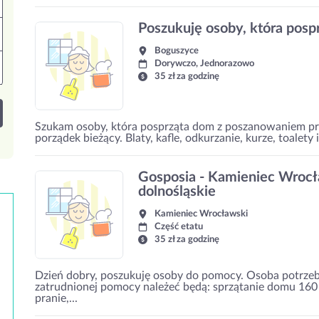
Poszukuję osoby, która posp
Boguszyce
Dorywczo, Jednorazowo
35 zł za godzinę
Szukam osoby, która posprząta dom z poszanowaniem pry
porządek bieżący. Blaty, kafle, odkurzanie, kurze, toalety
Gosposia - Kamieniec Wrocła
dolnośląskie
Kamieniec Wrocławski
Część etatu
35 zł za godzinę
Dzień dobry, poszukuję osoby do pomocy. Osoba potrzeb
zatrudnionej pomocy należeć będą: sprzątanie domu 160
pranie,...