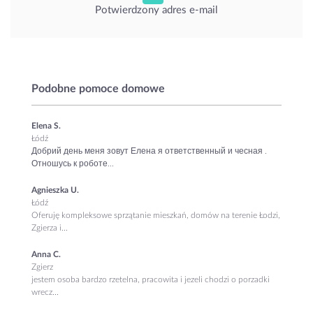
Potwierdzony adres e-mail
Podobne pomoce domowe
Elena S.
Łódź
Добрий день меня зовут Елена я ответственный и чесная .
Отношусь к роботе...
Agnieszka U.
Łódź
Oferuję kompleksowe sprzątanie mieszkań, domów na terenie Łodzi,
Zgierza i...
Anna C.
Zgierz
jestem osoba bardzo rzetelna, pracowita i jezeli chodzi o porzadki
wrecz...