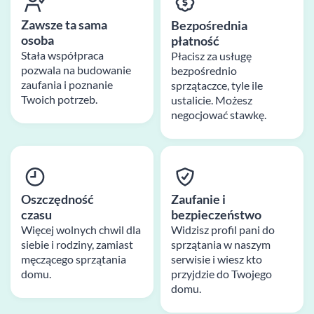
Zawsze ta sama
Bezpośrednia
osoba
płatność
Stała współpraca
Płacisz za usługę
pozwala na budowanie
bezpośrednio
zaufania i poznanie
sprzątaczce, tyle ile
Twoich potrzeb.
ustalicie. Możesz
negocjować stawkę.
Oszczędność
Zaufanie i
czasu
bezpieczeństwo
Więcej wolnych chwil dla
Widzisz profil pani do
siebie i rodziny, zamiast
sprzątania w naszym
męczącego sprzątania
serwisie i wiesz kto
domu.
przyjdzie do Twojego
domu.