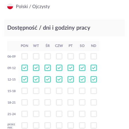
Polski / Ojczysty
Dostępność / dni i godziny pracy
PON
WT
ŚR
CZW
PT
SO
ND
06-09
09-12
12-15
15-18
18-21
21-24
przez
noc