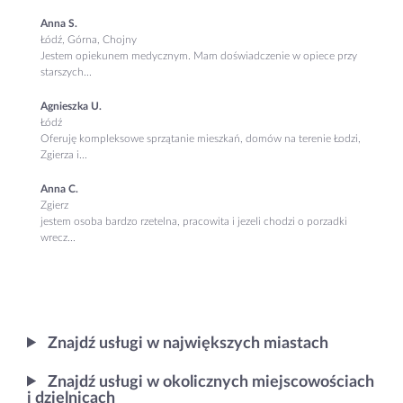
Anna S.
Łódź, Górna, Chojny
Jestem opiekunem medycznym. Mam doświadczenie w opiece przy
starszych...
Agnieszka U.
Łódź
Oferuję kompleksowe sprzątanie mieszkań, domów na terenie Łodzi,
Zgierza i...
Anna C.
Zgierz
jestem osoba bardzo rzetelna, pracowita i jezeli chodzi o porzadki
wrecz...
Znajdź usługi w największych miastach
Znajdź usługi w okolicznych miejscowościach
i dzielnicach