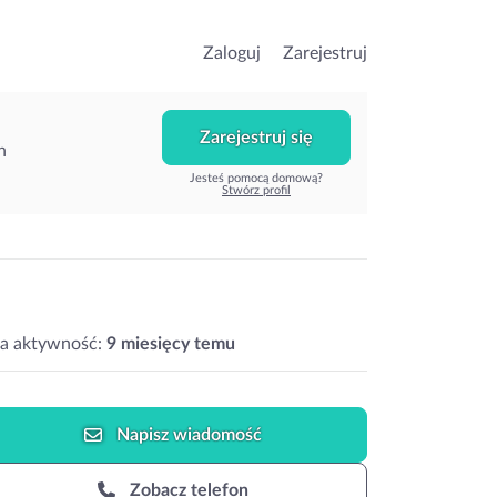
Zaloguj
Zarejestruj
Zarejestruj się
h
Jesteś pomocą domową?
Stwórz profil
ia aktywność:
9 miesięcy temu
Napisz
wiadomość
Zobacz telefon