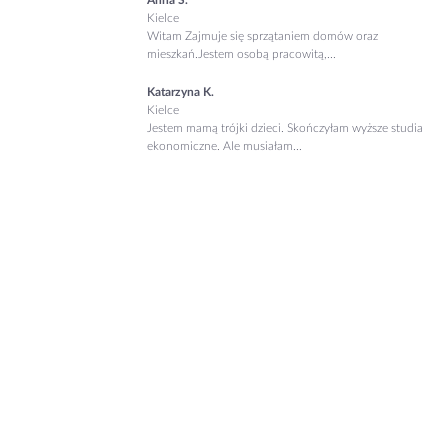
Anna S.
Kielce
Witam Zajmuje się sprzątaniem domów oraz
mieszkań.Jestem osobą pracowitą,...
Katarzyna K.
Kielce
Jestem mamą trójki dzieci. Skończyłam wyższe studia
ekonomiczne. Ale musiałam...