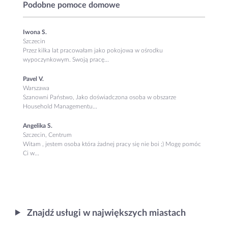
Podobne pomoce domowe
Iwona S.
Szczecin
Przez kilka lat pracowałam jako pokojowa w ośrodku
wypoczynkowym. Swoją pracę...
Pavel V.
Warszawa
Szanowni Państwo, Jako doświadczona osoba w obszarze
Household Managementu...
Angelika S.
Szczecin, Centrum
Witam , jestem osoba która żadnej pracy się nie boi ;) Mogę pomóc
Ci w...
Znajdź usługi w największych miastach