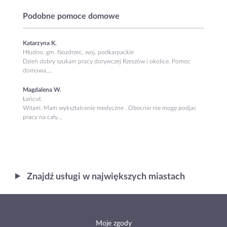
Podobne pomoce domowe
Katarzyna K.
Hłudno, gm. Nozdrzec, woj. podkarpackie
Dzień dobry szukam pracy dorywczej Rzeszów i okolice. Pomoc
domowa,...
Magdalena W.
Łańcut
Witam. Mam wyksztalcenie medyczne . Obecnie nie mogę podjac
pracy na cały...
Znajdź usługi w największych miastach
Moje zgody