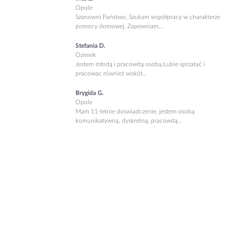
Opole
Szanowni Państwo. Szukam współpracy w charakterze
pomocy domowej. Zapewniam...
Stefania D.
Ozimek
Jestem młodą i pracowitą osobą.Lubie sprzatać i
pracowac również wokół...
Brygida G.
Opole
Mam 11-letnie doswiadczenie, jestem osobą
komunikatywną, dyskretną, pracowitą...