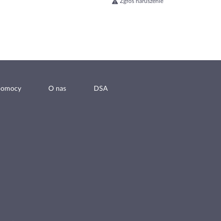
Zgłoś naruszenie
pomocy
O nas
DSA