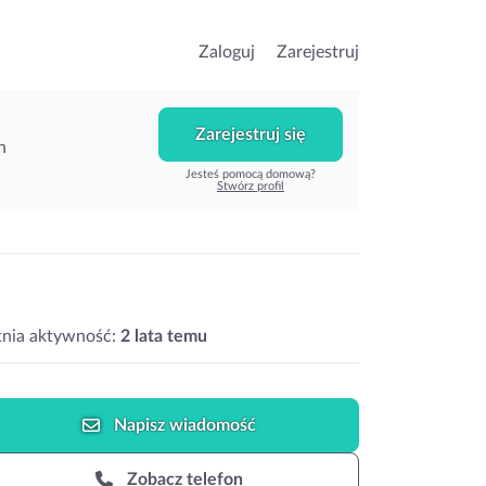
Zaloguj
Zarejestruj
Zarejestruj się
h
Jesteś pomocą domową?
Stwórz profil
tnia aktywność:
2 lata temu
Napisz
wiadomość
Zobacz telefon