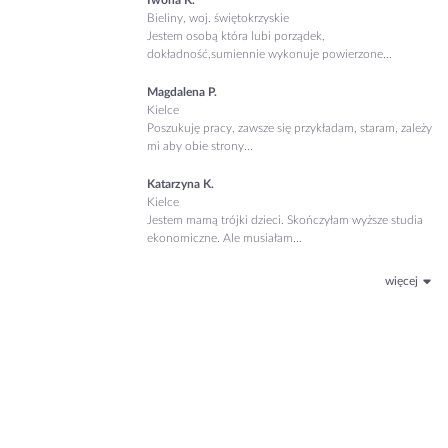
Iwona K.
Bieliny, woj. świętokrzyskie
Jestem osobą która lubi porządek,
dokładność,sumiennie wykonuje powierzone...
Magdalena P.
Kielce
Poszukuję pracy, zawsze się przykładam, staram, zależy
mi aby obie strony...
Katarzyna K.
Kielce
Jestem mamą trójki dzieci. Skończyłam wyższe studia
ekonomiczne. Ale musiałam...
więcej