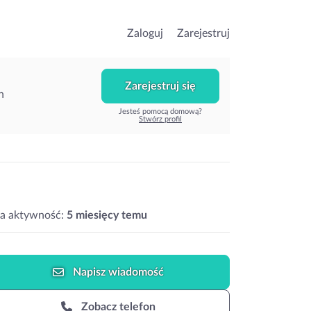
Zaloguj
Zarejestruj
Zarejestruj się
h
Jesteś pomocą domową?
Stwórz profil
ia aktywność:
5 miesięcy temu
Napisz
wiadomość
Zobacz telefon