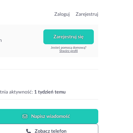
Zaloguj
Zarejestruj
Zarejestruj się
h
Jesteś pomocą domową?
Stwórz profil
tnia aktywność:
1 tydzień temu
Napisz
wiadomość
Zobacz telefon