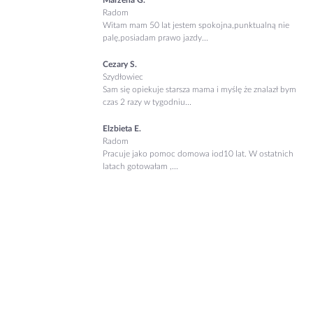
Marzena G.
Radom
Witam mam 50 lat jestem spokojna,punktualną nie
palę,posiadam prawo jazdy...
Cezary S.
Szydłowiec
Sam się opiekuje starsza mama i myślę że znalazł bym
czas 2 razy w tygodniu...
Elzbieta E.
Radom
Pracuje jako pomoc domowa iod10 lat. W ostatnich
latach gotowałam ,...