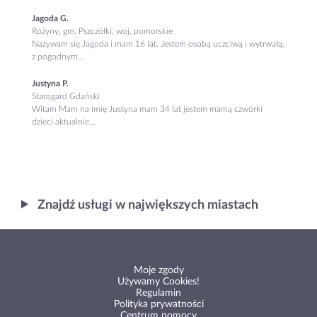
Jagoda G.
Różyny, gm. Pszczółki, woj. pomorskie
Nazywam się Jagoda i mam 16 lat. Jestem osobą uczciwą i wytrwałą,
z pogodnym...
Justyna P.
Starogard Gdański
Witam Mam na imię Justyna mam 34 lat jestem mamą czwórki
dzieci aktualnie...
Znajdź usługi w największych miastach
Moje zgody
Używamy Cookies!
Regulamin
Polityka prywatności
Centrum pomocy