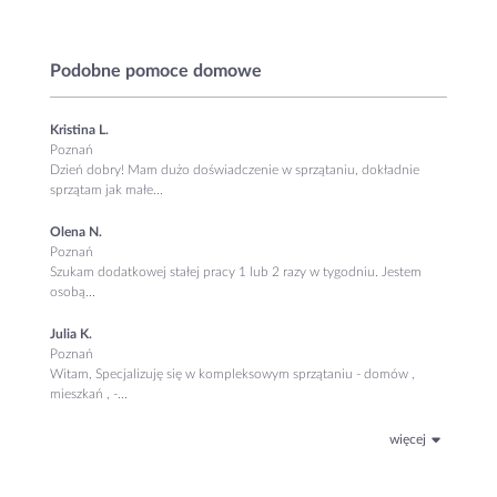
Podobne pomoce domowe
Kristina L.
Poznań
Dzień dobry! Mam dużo doświadczenie w sprzątaniu, dokładnie
sprzątam jak małe...
Olena N.
Poznań
Szukam dodatkowej stałej pracy 1 lub 2 razy w tygodniu. Jestem
osobą...
Julia K.
Poznań
Witam, Specjalizuję się w kompleksowym sprzątaniu - domów ,
mieszkań , -...
więcej