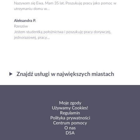
Nazywam się Ewa. Mam 35 lat. Poszukuję pracy jako pomoc w
utrzymaniu domu w...
Aleksandra P.
Rzeszów
Jestem studentką położnictwa i poszukuję pracy dorywczej,
jednorazowej, pracy...
Znajdź usługi w największych miastach
Moje zgody
Używamy Cookies!
Regulamin
Polityka prywatności
Centrum pomocy
O nas
DSA