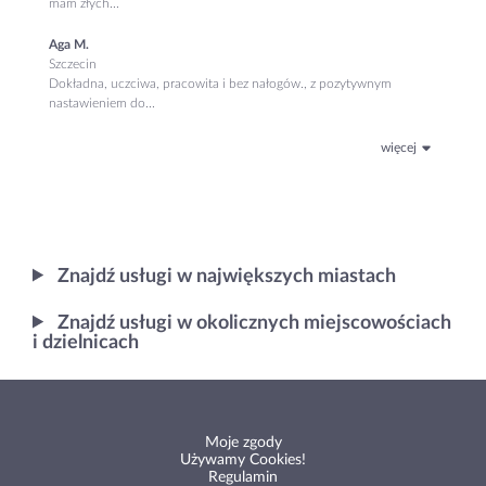
mam złych...
Aga M.
Szczecin
Dokładna, uczciwa, pracowita i bez nałogów., z pozytywnym
nastawieniem do...
więcej
Znajdź usługi w największych miastach
Znajdź usługi w okolicznych miejscowościach
i dzielnicach
Moje zgody
Używamy Cookies!
Regulamin