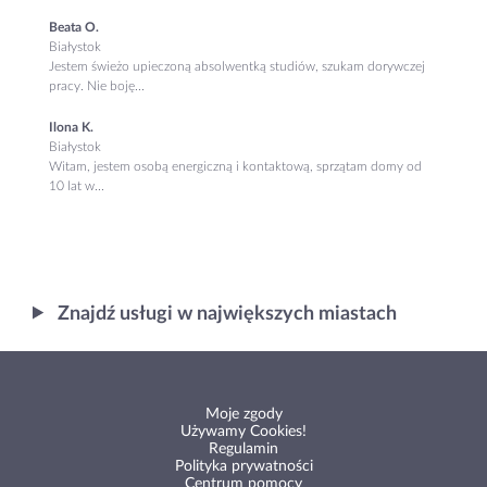
Beata O.
Białystok
Jestem świeżo upieczoną absolwentką studiów, szukam dorywczej
pracy. Nie boję...
Ilona K.
Białystok
Witam, jestem osobą energiczną i kontaktową, sprzątam domy od
10 lat w...
Znajdź usługi w największych miastach
Moje zgody
Używamy Cookies!
Regulamin
Polityka prywatności
Centrum pomocy