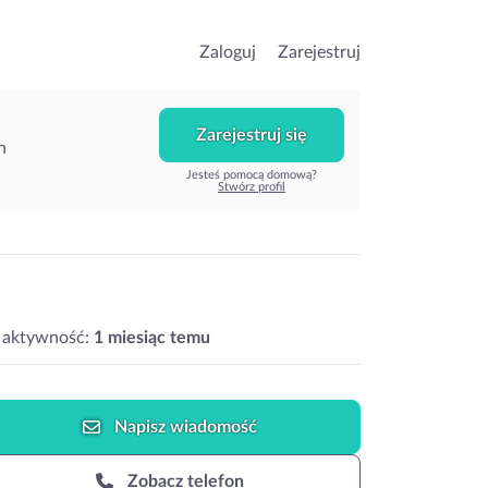
Zaloguj
Zarejestruj
Zarejestruj się
h
Jesteś pomocą domową?
Stwórz profil
 aktywność:
1 miesiąc temu
Napisz
wiadomość
Zobacz telefon