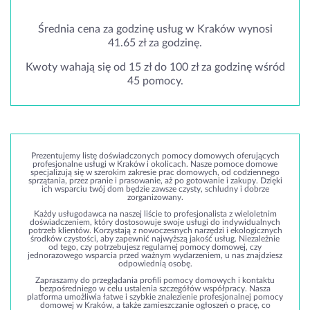
Średnia cena za godzinę usług w Kraków wynosi
41.65 zł za godzinę.
Kwoty wahają się od 15 zł do 100 zł za godzinę wśród
45 pomocy.
Prezentujemy listę doświadczonych pomocy domowych oferujących
profesjonalne usługi w Kraków i okolicach. Nasze pomoce domowe
specjalizują się w szerokim zakresie prac domowych, od codziennego
sprzątania, przez pranie i prasowanie, aż po gotowanie i zakupy. Dzięki
ich wsparciu twój dom będzie zawsze czysty, schludny i dobrze
zorganizowany.
Każdy usługodawca na naszej liście to profesjonalista z wieloletnim
doświadczeniem, który dostosowuje swoje usługi do indywidualnych
potrzeb klientów. Korzystają z nowoczesnych narzędzi i ekologicznych
środków czystości, aby zapewnić najwyższą jakość usług. Niezależnie
od tego, czy potrzebujesz regularnej pomocy domowej, czy
jednorazowego wsparcia przed ważnym wydarzeniem, u nas znajdziesz
odpowiednią osobę.
Zapraszamy do przeglądania profili pomocy domowych i kontaktu
bezpośredniego w celu ustalenia szczegółów współpracy. Nasza
platforma umożliwia łatwe i szybkie znalezienie profesjonalnej pomocy
domowej w Kraków, a także zamieszczanie ogłoszeń o pracę, co