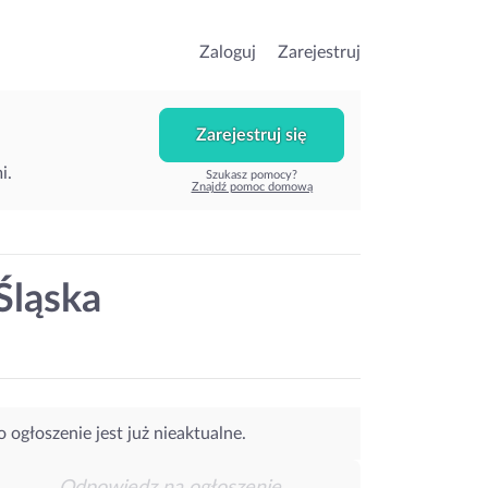
Zaloguj
Zarejestruj
Zarejestruj się
i.
Szukasz pomocy?
Znajdź pomoc domową
ląska
o ogłoszenie jest już nieaktualne.