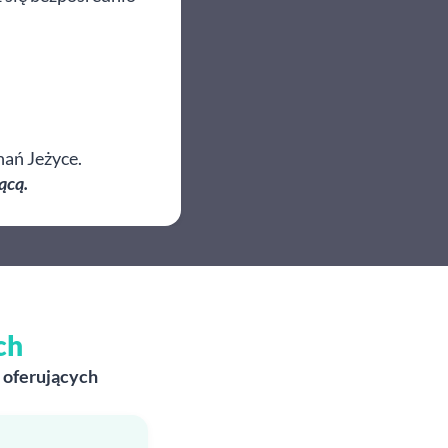
nań Jeżyce.
ącą.
ch
 oferujących