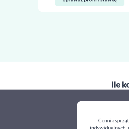
Ile 
Cennik sprząt
indywidualnych us