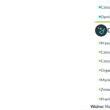
Czysz
Opróż
Praso
Czysz
Czysz
Organ
Mycie
Zmian
Prani
Ważne:
Nie