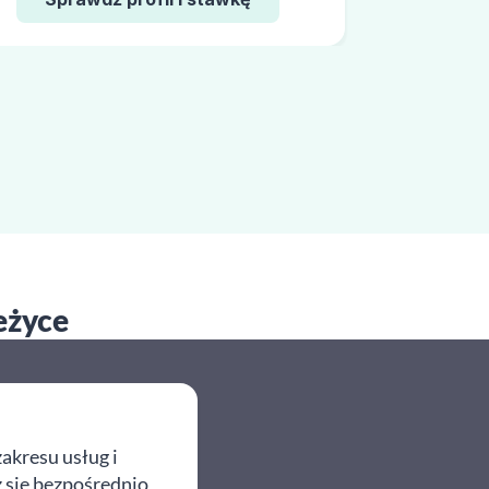
eżyce
akresu usług i
z się bezpośrednio