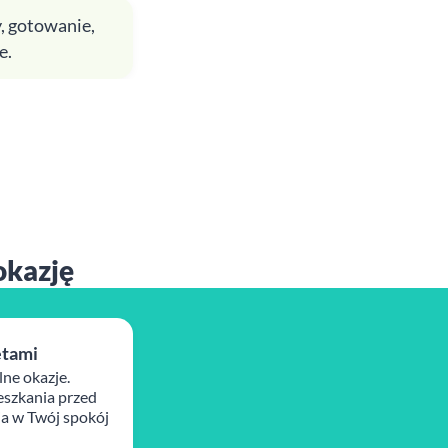
, gotowanie,
e.
okazję
ętami
lne okazje.
szkania przed
ja w Twój spokój