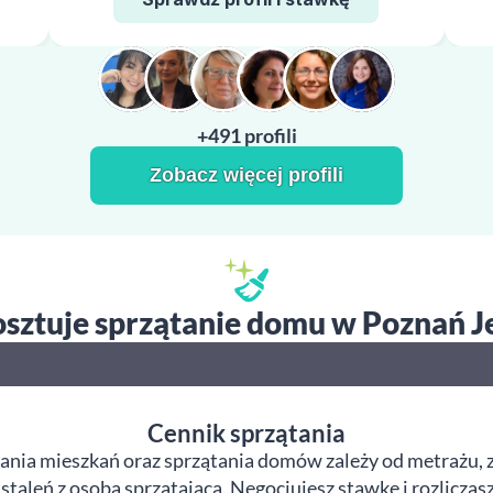
+491 profili
Zobacz więcej profili
kosztuje sprzątanie domu w Poznań J
Cennik sprzątania
ania mieszkań oraz sprzątania domów zależy od metrażu, z
taleń z osobą sprzątającą. Negocjujesz stawkę i rozliczas