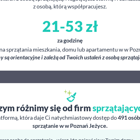
z osobą, którą współpracujesz.
21-53 zł
za godzinę
na sprzątania mieszkania, domu lub apartamentu w w Poz
y są orientacyjne i zależą od Twoich ustaleń z osobą sprzątaj
zym różnimy się od firm
sprzątający
atformą, która daje Ci natychmiastowy dostęp do
491 osób
sprzątanie w w Poznań Jeżyce.
rasz osobę do sprzątania - wiesz, kto pojawi się w Twoim domu