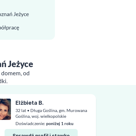
oznań Jeżyce
spółpracę
ań Jeżyce
im domem, od
ki.
Elżbieta B.
32 lat • Długa Goślina, gm. Murowana
Goślina, woj. wielkopolskie
Doświadczenie:
poniżej 1 roku
Sprawdź profil i stawkę