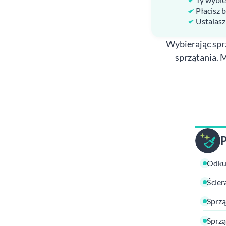
Płacisz 
Ustalasz
Wybierając sprz
sprzątania. 
Odkur
Ścier
Sprzą
Sprzą