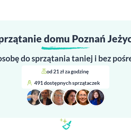
przątanie domu Poznań Jeży
osobę do sprzątania taniej i bez poś
od 21 zł za godzinę 
491 dostępnych sprzątaczek 