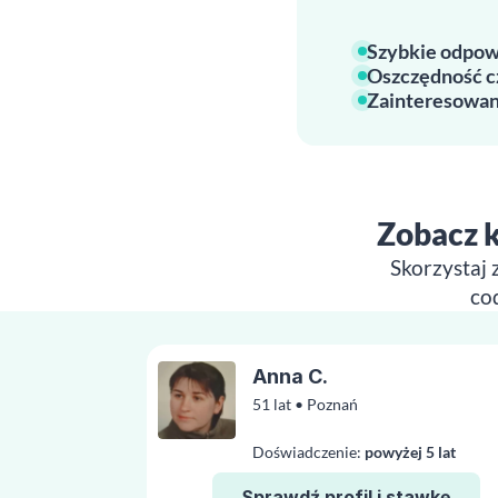
Szybkie odpow
Oszczędność c
Zainteresowan
Zobacz k
Skorzystaj 
co
Anna C.
51 lat • Poznań
Doświadczenie:
powyżej 5 lat
Sprawdź profil i stawkę