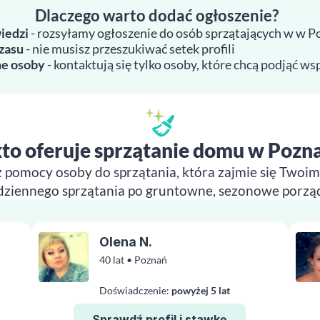
Dlaczego warto dodać ogłoszenie?
iedzi
- rozsyłamy ogłoszenie do osób sprzątających w w P
zasu
- nie musisz przeszukiwać setek profili
e osoby
- kontaktują się tylko osoby, które chcą podjąć w
to oferuje sprzątanie domu w Pozn
z pomocy osoby do sprzątania, która zajmie się Two
dziennego sprzątania po gruntowne, sezonowe porząd
Olena N.
40 lat • Poznań
Doświadczenie:
powyżej 5 lat
Sprawdź profil i stawkę