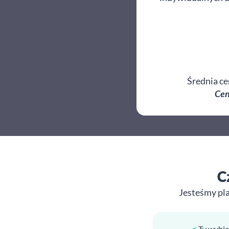
Średnia ce
Cen
C
Jesteśmy pl
Ty wybie