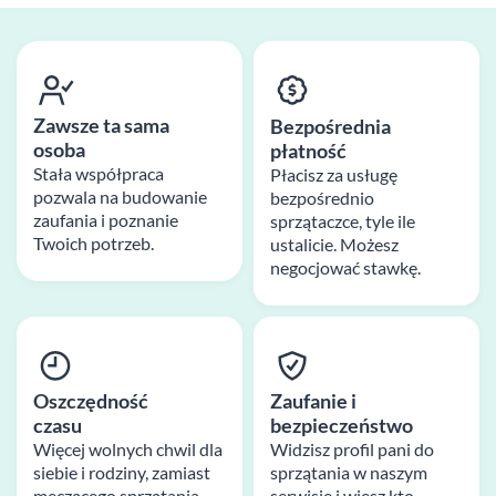
Zawsze ta sama
Bezpośrednia
osoba
płatność
Stała współpraca
Płacisz za usługę
pozwala na budowanie
bezpośrednio
zaufania i poznanie
sprzątaczce, tyle ile
Twoich potrzeb.
ustalicie. Możesz
negocjować stawkę.
Oszczędność
Zaufanie i
czasu
bezpieczeństwo
Więcej wolnych chwil dla
Widzisz profil pani do
siebie i rodziny, zamiast
sprzątania w naszym
męczącego sprzątania
serwisie i wiesz kto