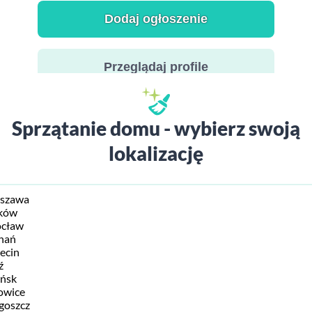
Dodaj ogłoszenie
Przeglądaj profile
Sprzątanie domu - wybierz swoją
lokalizację
rszawa
aków
ocław
nań
ecin
ź
ańsk
owice
goszcz