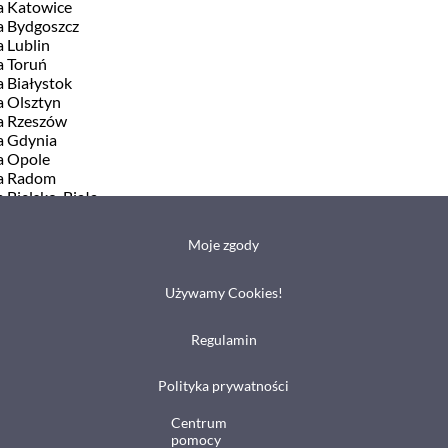
a Katowice
a Bydgoszcz
 Lublin
a Toruń
a Białystok
a Olsztyn
a Rzeszów
a Gdynia
a Opole
ia Radom
 Bielsko-Biała
ia Częstochowa
a Zielona Góra
Moje zgody
 Kielce
a Gliwice
a Zabrze
Używamy Cookies!
 Elbląg
a Rybnik
Regulamin
a Tarnów
a Tychy
a Koszalin
Polityka prywatności
Centrum
pomocy