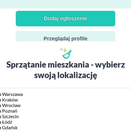
Dodaj ogłoszenie
Przeglądaj profile
Sprzątanie mieszkania - wybierz
swoją lokalizację
ia Warszawa
ia Kraków
ia Wrocław
a Poznań
 Szczecin
a Łódź
ia Gdańsk